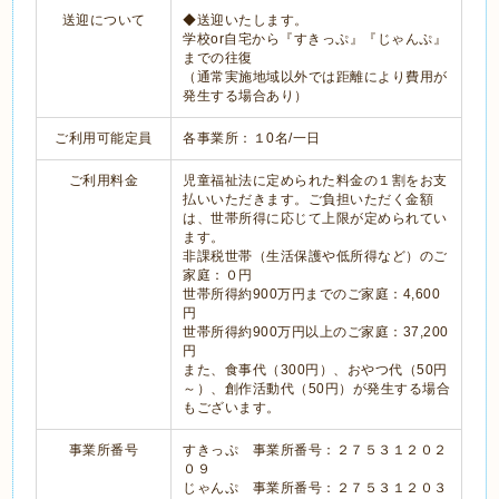
送迎について
◆送迎いたします。
学校or自宅から『すきっぷ』『じゃんぷ』
までの往復
（通常実施地域以外では距離により費用が
発生する場合あり）
ご利用可能定員
各事業所：１0名/一日
ご利用料金
児童福祉法に定められた料金の１割をお支
払いいただきます。ご負担いただく金額
は、世帯所得に応じて上限が定められてい
ます。
非課税世帯（生活保護や低所得など）のご
家庭：０円
世帯所得約900万円までのご家庭：4,600
円
世帯所得約900万円以上のご家庭：37,200
円
また、食事代（300円）、おやつ代（50円
～）、創作活動代（50円）が発生する場合
もございます。
事業所番号
すきっぷ 事業所番号：２７５３１２０２
０９
じゃんぷ 事業所番号：２７５３１２０３