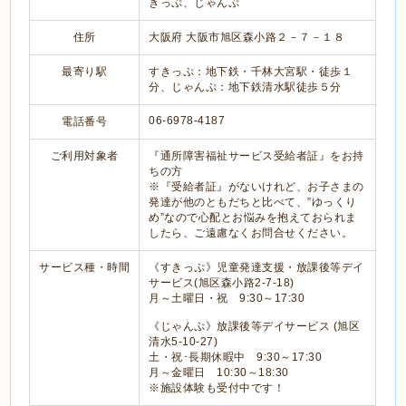
きっぷ、じゃんぷ
住所
大阪府 大阪市旭区森小路２－７－１８
最寄り駅
すきっぷ：地下鉄・千林大宮駅・徒歩１
分、じゃんぷ：地下鉄清水駅徒歩５分
06-6978-4187
電話番号
ご利用対象者
『通所障害福祉サービス受給者証』をお持
ちの方
※『受給者証』がないけれど、お子さまの
発達が他のともだちと比べて、”ゆっくり
め”なので心配とお悩みを抱えておられま
したら、ご遠慮なくお問合せください。
サービス種・時間
《すきっぷ》児童発達支援・放課後等デイ
サービス(旭区森小路2-7-18)
月～土曜日・祝 9:30～17:30
《じゃんぷ》放課後等デイサービス (旭区
清水5-10-27)
土・祝･長期休暇中 9:30～17:30
月～金曜日 10:30～18:30
※施設体験も受付中です！