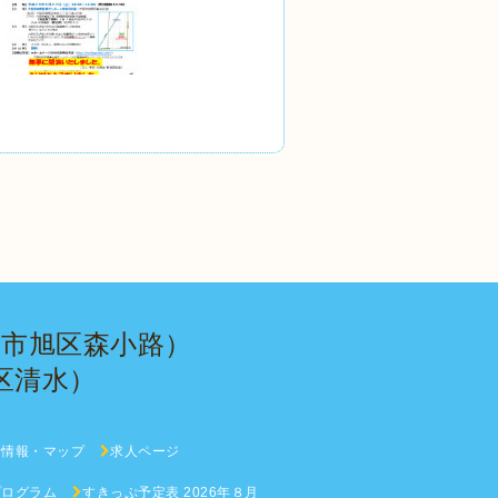
市旭区森小路）
区清水）
所情報・マップ
求人ページ
プログラム
すきっぷ予定表 2026年８月