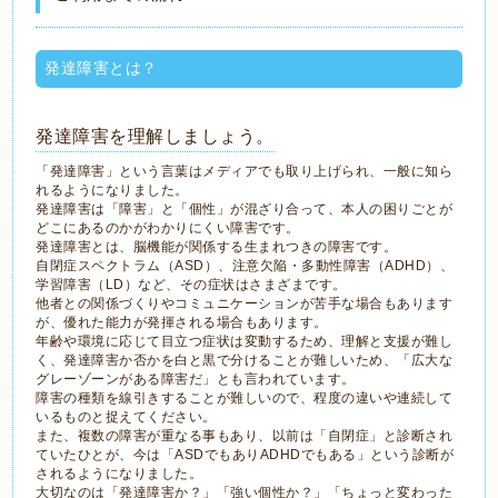
発達障害とは？
発達障害を理解しましょう。
「発達障害」という言葉はメディアでも取り上げられ、一般に知ら
れるようになりました。
発達障害は「障害」と「個性」が混ざり合って、本人の困りごとが
どこにあるのかがわかりにくい障害です。
発達障害とは、脳機能が関係する生まれつきの障害です。
自閉症スペクトラム（ASD）、注意欠陥・多動性障害（ADHD）、
学習障害（LD）など、その症状はさまざまです。
他者との関係づくりやコミュニケーションが苦手な場合もあります
が、優れた能力が発揮される場合もあります。
年齢や環境に応じて目立つ症状は変動するため、理解と支援が難し
く、発達障害か否かを白と黒で分けることが難しいため、「広大な
グレーゾーンがある障害だ」とも言われています。
障害の種類を線引きすることが難しいので、程度の違いや連続して
いるものと捉えてください。
また、複数の障害が重なる事もあり、以前は「自閉症」と診断され
ていたひとが、今は「ASDでもありADHDでもある」という診断が
されるようになりました。
大切なのは「発達障害か？」「強い個性か？」「ちょっと変わった