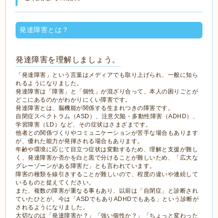
発達障害とは？
発達障害を理解しましょう。
「発達障害」という言葉はメディアでも取り上げられ、一般に知ら
れるようになりました。
発達障害は「障害」と「個性」が混ざり合って、本人の困りごとが
どこにあるのかがわかりにくい障害です。
発達障害とは、脳機能が関係する生まれつきの障害です。
自閉症スペクトラム（ASD）、注意欠陥・多動性障害（ADHD）、
学習障害（LD）など、その症状はさまざまです。
他者との関係づくりやコミュニケーションが苦手な場合もあります
が、優れた能力が発揮される場合もあります。
年齢や環境に応じて目立つ症状は変動するため、理解と支援が難し
く、発達障害か否かを白と黒で分けることが難しいため、「広大な
グレーゾーンがある障害だ」とも言われています。
障害の種類を線引きすることが難しいので、程度の違いや連続して
いるものと捉えてください。
また、複数の障害が重なる事もあり、以前は「自閉症」と診断され
ていたひとが、今は「ASDでもありADHDでもある」という診断が
されるようになりました。
大切なのは「発達障害か？」「強い個性か？」「ちょっと変わった