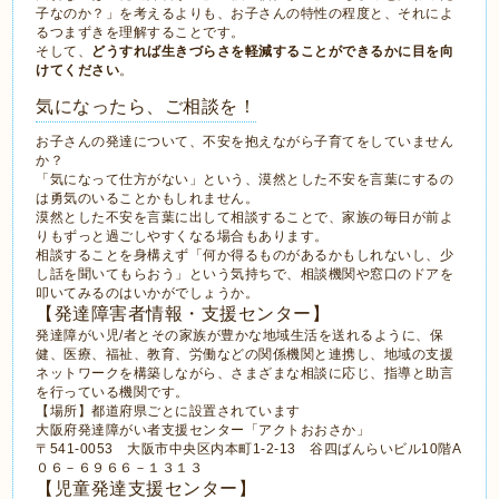
子なのか？」を考えるよりも、お子さんの特性の程度と、それによ
るつまずきを理解することです。
そして、
どうすれば生きづらさを軽減することができるかに目を向
けてください
。
気になったら、ご相談を！
お子さんの発達について、不安を抱えながら子育てをしていません
か？
「気になって仕方がない」という、漠然とした不安を言葉にするの
は勇気のいることかもしれません。
漠然とした不安を言葉に出して相談することで、家族の毎日が前よ
りもずっと過ごしやすくなる場合もあります。
相談することを身構えず「何か得るものがあるかもしれないし、少
し話を聞いてもらおう」という気持ちで、相談機関や窓口のドアを
叩いてみるのはいかがでしょうか。
【発達障害者情報・支援センター】
発達障がい児/者とその家族が豊かな地域生活を送れるように、保
健、医療、福祉、教育、労働などの関係機関と連携し、地域の支援
ネットワークを構築しながら、さまざまな相談に応じ、指導と助言
を行っている機関です。
【場所】都道府県ごとに設置されています
大阪府発達障がい者支援センター「アクトおおさか」
〒541-0053 大阪市中央区内本町1-2-13 谷四ばんらいビル10階A
０６－６９６６－１３１３
【児童発達支援センター】